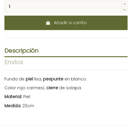
Añadir a carrito
Descripción
Envíos
Funda de
piel
lisa,
pespunte
en blanco.
Color rojo carmesí,
cierre
de solapa
Material:
Piel
Medida:
23cm