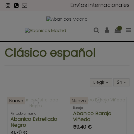
Envíos internacionales
0
Clásico español
Elegir
24
Nuevo
Nuevo
Baraja
Abanico Baraja
Pintado a mano
Abanico Estrellado
Viñedo
Negro
59,40 €
41,70 €