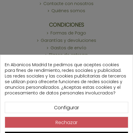
Contacte con nosotros
Quiénes somos
CONDICIONES
Formas de Pago
Garantías y devoluciones
Gastos de envío
Plazos de entrega
Términos y condiciones
En Abanicos Madrid te pedimos que aceptes cookies
para fines de rendimiento, redes sociales y publicidad.
Las redes sociales y las cookies publicitarias de terceros
se utilizan para ofrecerte funciones de redes sociales y
anuncios personalizados. ¿Aceptas estas cookies y el
procesamiento de datos personales involucrados?
2026 © Abanicos Madrid ® - Todos los derechos
reservados
Configurar
Rechazar