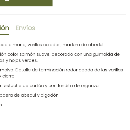
ión
Envíos
ado a mano, varillas caladas, madera de abedul
dón color salmón suave, decorado con una guirnalda de
as y hojas verdes.
r malva. Detalle de terminación redondeada de las varillas
 cierre
n estuche de cartón y con fundita de organza
Madera de abedul y algodón
m