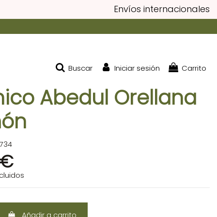
Envíos internacionales
Buscar
Iniciar sesión
Carrito
ico Abedul Orellana
món
734
 €
cluidos
Añadir a carrito